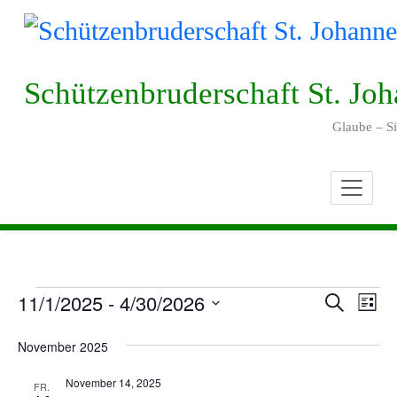
Skip
to
content
Schützenbruderschaft St. Jo
Glaube – Si
11/1/2025
 - 
4/30/2026
Verans
Ver
Suche
V
Liste
Ans
Datum
Suche
e
November 2025
wählen.
Nav
und
r
November 14, 2025
FR.