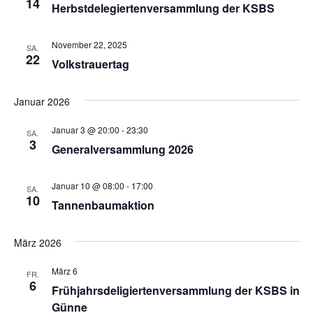
Ansich
14
Herbstdelegiertenversammlung der KSBS
a
Naviga
n
November 22, 2025
SA.
22
Volkstrauertag
s
t
Januar 2026
a
Januar 3 @ 20:00
-
23:30
SA.
3
Generalversammlung 2026
l
t
Januar 10 @ 08:00
-
17:00
SA.
10
Tannenbaumaktion
u
n
März 2026
g
März 6
FR.
6
Frühjahrsdeligiertenversammlung der KSBS in
e
Günne