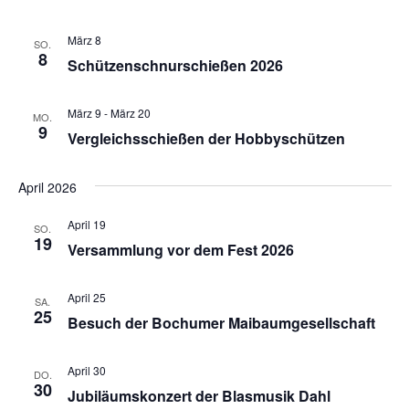
n
März 8
SO.
8
Schützenschnurschießen 2026
März 9
-
März 20
MO.
9
Vergleichsschießen der Hobbyschützen
April 2026
April 19
SO.
19
Versammlung vor dem Fest 2026
April 25
SA.
25
Besuch der Bochumer Maibaumgesellschaft
April 30
DO.
30
Jubiläumskonzert der Blasmusik Dahl