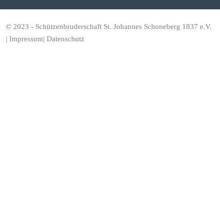
n
f
© 2023 - Schützenbruderschaft St. Johannes Schoneberg 1837 e.V.
|
Impressum
|
Datenschutz
o
r
N
o
v
e
m
b
e