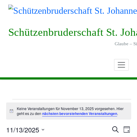
Skip
to
content
Schützenbruderschaft St. Jo
Glaube – Si
V
Keine Veranstaltungen für November 13, 2025 vorgesehen. Hier
Notice
geht es zu den
nächsten bevorstehenden Veranstaltungen
.
e
11/13/2025
Verans
Ver
Suche
r
Tag